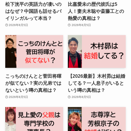
松下洸平の英語力が凄いの
比嘉愛未の歴代彼氏は5
はなぜ？中国語も話せるバ
人！妻夫木聡や斎藤工との
イリンガルって本当？
熱愛の真相は？
2026年8月5日
2026年8月5日
こっちのけんとと菅田将暉
【2026最新】木村昴は結婚
が似てない？実の兄弟では
してる？一人息子がいると
ないという噂の真相は？
いう噂の真相は？
2026年8月5日
2026年8月5日