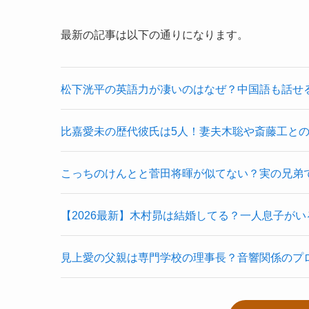
最新の記事は以下の通りになります。
松下洸平の英語力が凄いのはなぜ？中国語も話せ
比嘉愛未の歴代彼氏は5人！妻夫木聡や斎藤工と
こっちのけんとと菅田将暉が似てない？実の兄弟
【2026最新】木村昴は結婚してる？一人息子が
見上愛の父親は専門学校の理事長？音響関係のプ