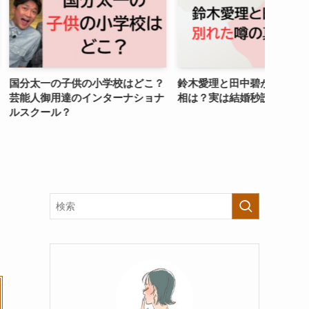
供の小学校はどこ？
鈴木愛理と田中碧が別れた噂の真
中村ア
のインターナショナ
相は？実は結婚秒読みだった！
親が韓