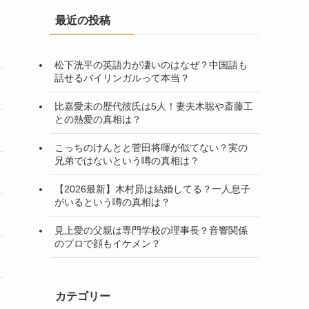
最近の投稿
松下洸平の英語力が凄いのはなぜ？中国語も
話せるバイリンガルって本当？
比嘉愛未の歴代彼氏は5人！妻夫木聡や斎藤工
との熱愛の真相は？
こっちのけんとと菅田将暉が似てない？実の
兄弟ではないという噂の真相は？
【2026最新】木村昴は結婚してる？一人息子
がいるという噂の真相は？
見上愛の父親は専門学校の理事長？音響関係
のプロで顔もイケメン？
カテゴリー