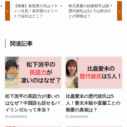
【画像】倉悠貴の兄はイケ
秋元真夏の結婚相手は誰？
メン社長！高学歴のエリー
歴代彼氏は3人で山田涼介
トで会社はどこ？
との関係は？
関連記事
松下洸平の英語力が凄いの
比嘉愛未の歴代彼氏は5
はなぜ？中国語も話せるバ
人！妻夫木聡や斎藤工との
イリンガルって本当？
熱愛の真相は？
2026年8月5日
2026年8月5日